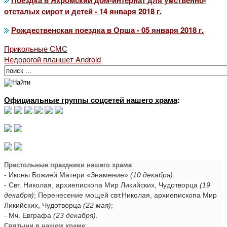
отсталых сирот и детей - 14 января 2018 г.
Рождественская поездка в Орша - 05 января 2018 г.
Прикольные СМС
Недорогой планшет Android
Официальные группы соцсетей нашего храма
:
Престольные праздники нашего храма
:
- Иконы Божией Матери «Знамение»
(10 декабря)
;
- Свт. Николая, архиепископа Мир Ликийских, Чудотворца
(19
декабря)
; Перенесение мощей свт.Николая, архиепископа Мир
Ликийских, Чудотворца
(22 мая)
;
- Мч. Евграфа
(23 декабря)
.
Святыни в нашем храме
: