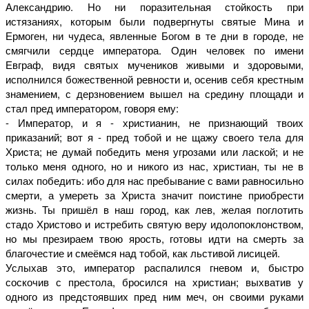
Александрию. Но ни поразительная стойкость при
истязаниях, которым были подвергнуты святые Мина и
Ермоген, ни чудеса, явленные Богом в те дни в городе, не
смягчили сердце императора. Один человек по имени
Евграф, видя святых мучеников живыми и здоровыми,
исполнился божественной ревности и, осенив себя крестным
знамением, с дерзновением вышел на средину площади и
стал пред императором, говоря ему:
- Император, и я - христианин, не признающий твоих
приказаний; вот я - пред тобой и не щажу своего тела для
Христа; не думай победить меня угрозами или лаской; и не
только меня одного, но и никого из нас, христиан, ты не в
силах победить: ибо для нас пребывание с вами равносильно
смерти, а умереть за Христа значит поистине приобрести
жизнь. Ты пришёл в наш город, как лев, желая поглотить
стадо Христово и истребить святую веру идолопоклонством,
но мы презираем твою ярость, готовы идти на смерть за
благочестие и смеёмся над тобой, как льстивой лисицей.
Услыхав это, император распалился гневом и, быстро
соскочив с престола, бросился на христиан; выхватив у
одного из предстоявших пред ним меч, он своими руками