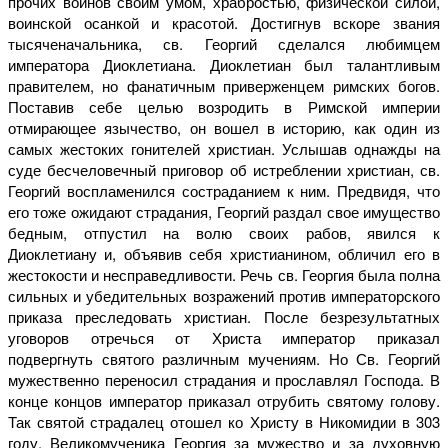
прочих воинов своим умом, храбростью, физической силой,
воинской осанкой и красотой. Достигнув вскоре звания
тысяченачальника, св. Георгий сделался любимцем
императора Диоклетиана. Диоклетиан был талантливым
правителем, но фанатичным приверженцем римских богов.
Поставив себе целью возродить в Римской империи
отмирающее язычество, он вошел в историю, как один из
самых жестоких гонителей христиан. Услышав однажды на
суде бесчеловечный приговор об истреблении христиан, св.
Георгий воспламенился состраданием к ним. Предвидя, что
его тоже ожидают страдания, Георгий раздал свое имущество
бедным, отпустил на волю своих рабов, явился к
Диоклетиану и, объявив себя христианином, обличил его в
жестокости и несправедливости. Речь св. Георгия была полна
сильных и убедительных возражений против императорского
приказа преследовать христиан. После безрезультатных
уговоров отречься от Христа император приказал
подвергнуть святого различным мучениям. Но Св. Георгий
мужественно переносил страдания и прославлял Господа. В
конце концов император приказал отрубить святому голову.
Так святой страдалец отошел ко Христу в Никомидии в 303
году. Великомученика Георгия за мужество и за духовную