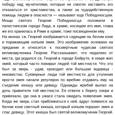
победу над мучителями, которые не смогли заставить его
отказаться от христианства, а также за чудодейственную
помощь людям в опасности — называют еще Победоносцем.
Мощи святого Георгия Победоносца положили в
палестинском городе Лида, в храме, носящем его имя, глава
же его хранилась в Риме в храме, тоже посвященном ему.
На иконах св. Георгий изображается сидящим на белом коне
и поражающим копьем змия. Это изображение основано на
предании и относится к посмертным чудесам святого
великомученика Георгия. Рассказывают, что недалеко от
места, где родился св. Георгий в городе Бейруте, в озере жил
змей, который часто пожирал людей той местности. Что это
был за зверь - удав, крокодил или большая ящерица -
неизвестно. Суеверные люди той местности для утоления
ярости змея начали регулярно по жребию отдавать ему на
съедение юношу или девицу. Однажды жребий выпал на
дочь правителя той местности. Ее отвели к берегу озера и
привязали, где она в ужасе стала ожидать появления змея.
Когда же зверь стал приближаться к ней, вдруг появился на
белом коне светлый юноша, который копьем поразил змея и
спас девицу. Этот юноша был святой великомученик Георгий.