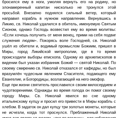
бросился ему в ноги, умоляя вернуть его на родину, но
злонамеренный капитан нисколько не тронулся этой
просьбой. Внезапно поднялся сильный ветер, который
направил корабль в нужном направлении. Вернувшись в
Ликию, св. Николай удалился в обитель, именуемую Святым
Сионом, однако Господь возвестил ему во время молитвы:
«Если хочешь получить от меня венец, прими на себя подвиг
служения людям». Покорясь воле Господней, св. Николай
ушёл из обители и, водимый промыслом Божиим, пришел в
Миры, город Ликийской митрополии, где в то время
происходили выборы епископа. Одному из архиепископов в
видении был указан избранник Божий — святой Николай. По
своему смирению св. Николай отказался от кафедры, но был
вразумлён чудесным явлением Спасителя, подающего ему
Евангелие, и Богородицы, возлагающей на него омофор.
Еще при жизни святитель прославился своим милосердием и
чудотворениями. Однажды во время голода он помог своему
городу Миры. Св. Николай явился во сне одному
итальянскому купцу и просил его привести в Миры корабль с
хлебом. В задаток он дал купцу три золотых монеты, которые
не исчезли, когда тот проснулся. Преблаженный Николай
имел дар являться людям, «яко по воздуху», для избавления