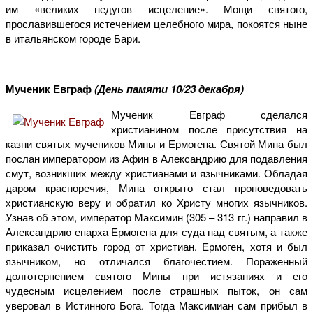
им «великих недугов исцеление». Мощи святого,
прославившегося истечением целебного мира, покоятся ныне
в итальянском городе Бари.
Мученик Евграф
(День памяти 10/23 декабря)
Мученик Евграф сделался
христианином после присутствия на
казни святых мучеников Мины и Ермогена. Святой Мина был
послан императором из Афин в Александрию для подавления
смут, возникших между христианами и язычниками. Обладая
даром красноречия, Мина открыто стал проповедовать
христианскую веру и обратил ко Христу многих язычников.
Узнав об этом, император Максимин (305 – 313 гг.) направил в
Александрию епарха Ермогена для суда над святым, а также
приказал очистить город от христиан. Ермоген, хотя и был
язычником, но отличался благочестием. Пораженный
долготерпением святого Мины при истязаниях и его
чудесным исцелением после страшных пыток, он сам
уверовал в Истинного Бога. Тогда Максимиан сам прибыл в