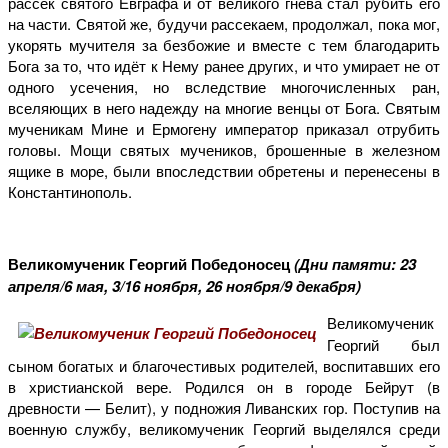
рассёк святого Евграфа и от великого гнева стал рубить его
на части. Святой же, будучи рассекаем, продолжал, пока мог,
укорять мучителя за безбожие и вместе с тем благодарить
Бога за то, что идёт к Нему ранее других, и что умирает не от
одного усечения, но вследствие многочисленных ран,
вселяющих в него надежду на многие венцы от Бога. Святым
мученикам Мине и Ермогену император приказал отрубить
головы. Мощи святых мучеников, брошенные в железном
ящике в море, были впоследствии обретены и перенесены в
Константинополь.
Великомученик Георгий Победоносец
(Дни памяти: 23
апреля/6 мая, 3/16 ноября, 26 ноября/9 декабря)
Великомученик
Георгий был
сыном богатых и благочестивых родителей, воспитавших его
в христианской вере. Родился он в городе Бейрут (в
древности — Белит), у подножия Ливанских гор. Поступив на
военную службу, великомученик Георгий выделялся среди