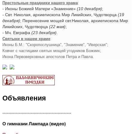
Престольные праздники нашего храма
:
- Иконы Божией Матери «Знамение»
(10 декабря)
;
- Свт. Николая, архиепископа Мир Ликийских, Чудотворца
(19
декабря)
; Перенесение мощей свт.Николая, архиепископа Мир
Ликийских, Чудотворца
(22 мая)
;
- Мч. Евграфа
(23 декабря)
.
Святыни в нашем храме
:
Иконы Б.М.: "Скоропослушница", "Знамение", "Иверская";
Ковчег с частицами святых мощей угодников Божиих;
Икона Первоверховных апостолов Петра и Павла.
Объявления
----------------------------------------------
О гимназии Лампада (видео)