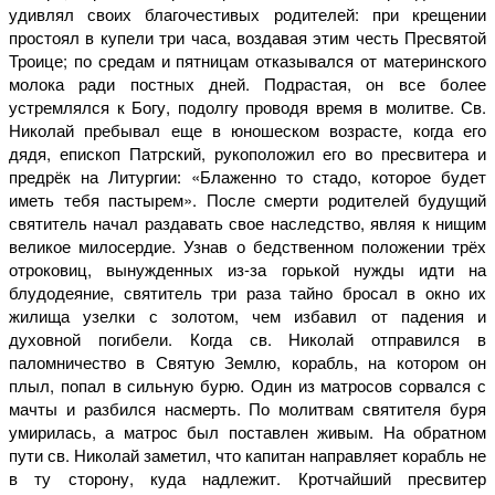
удивлял своих благочестивых родителей: при крещении
простоял в купели три часа, воздавая этим честь Пресвятой
Троице; по средам и пятницам отказывался от материнского
молока ради постных дней. Подрастая, он все более
устремлялся к Богу, подолгу проводя время в молитве. Св.
Николай пребывал еще в юношеском возрасте, когда его
дядя, епископ Патрский, рукоположил его во пресвитера и
предрёк на Литургии: «Блаженно то стадо, которое будет
иметь тебя пастырем». После смерти родителей будущий
святитель начал раздавать свое наследство, являя к нищим
великое милосердие. Узнав о бедственном положении трёх
отроковиц, вынужденных из-за горькой нужды идти на
блудодеяние, святитель три раза тайно бросал в окно их
жилища узелки с золотом, чем избавил от падения и
духовной погибели. Когда св. Николай отправился в
паломничество в Святую Землю, корабль, на котором он
плыл, попал в сильную бурю. Один из матросов сорвался с
мачты и разбился насмерть. По молитвам святителя буря
умирилась, а матрос был поставлен живым. На обратном
пути св. Николай заметил, что капитан направляет корабль не
в ту сторону, куда надлежит. Кротчайший пресвитер