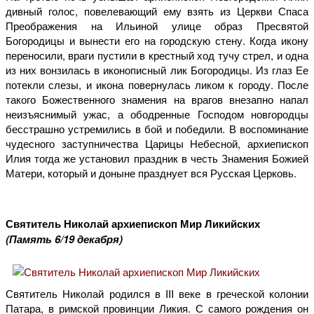
дивный голос, повелевающий ему взять из Церкви Спаса
Преображения на Ильиной улице образ Пресвятой
Богородицы и вынести его на городскую стену. Когда икону
переносили, враги пустили в крестный ход тучу стрел, и одна
из них вонзилась в иконописный лик Богородицы. Из глаз Ее
потекли слезы, и икона повернулась ликом к городу. После
такого Божественного знамения на врагов внезапно напал
неизъяснимый ужас, а ободренные Господом новгородцы
бесстрашно устремились в бой и победили. В воспоминание
чудесного заступничества Царицы Небесной, архиепископ
Илия тогда же установил праздник в честь Знамения Божией
Матери, который и доныне празднует вся Русская Церковь.
Святитель Николай архиепископ Мир Ликийских
(Память 6/19 декабря)
Святитель Николай родился в III веке в греческой колонии
Патара, в римской провинции Ликия. С самого рождения он