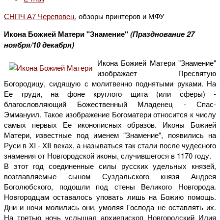
СНПЧ А7 Череповец
, обзоры принтеров и МФУ
Икона Божией Матери "Знамение"
(Празднование 27
ноября/10 декабря)
Икона Божией Матери "Знамение"
изображает Пресвятую
Богородицу, сидящую с молитвенно поднятыми руками. На
Ее груди, на фоне круглого щита (или сферы) -
благословляющий Божественный Младенец - Спас-
Эммануил. Такое изображение Богоматери относится к числу
самых первых Ее иконописных образов. Иконы Божией
Матери, известные под именем "Знамение", появились на
Руси в XI - XII веках, а называться так стали после чудесного
знамения от Новгородской иконы, случившегося в 1170 году.
В этот год соединенные силы русских удельных князей,
возглавляемые сыном Суздальского князя Андрея
Боголюбского, подошли под стены Великого Новгорода.
Новгородцам оставалось уповать лишь на Божию помощь.
Дни и ночи молились они, умоляя Господа не оставлять их.
На третью ночь услышал архиепископ Новгородский Илия