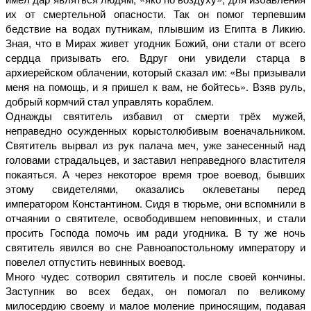
их от смертельной опасности. Так он помог терпевшим
бедствие на водах путникам, плывшим из Египта в Ликию.
Зная, что в Мирах живет угодник Божий, они стали от всего
сердца призывать его. Вдруг они увидели старца в
архиерейском облачении, который сказал им: «Вы призывали
меня на помощь, и я пришел к вам, не бойтесь». Взяв руль,
добрый кормчий стал управлять кораблем.
Однажды святитель избавил от смерти трёх мужей,
неправедно осужденных корыстолюбивым военачальником.
Святитель вырвал из рук палача меч, уже занесенный над
головами страдальцев, и заставил неправедного властителя
покаяться. А через некоторое время трое воевод, бывших
этому свидетелями, оказались оклеветаны перед
императором Константином. Сидя в тюрьме, они вспомнили в
отчаянии о святителе, освободившем неповинных, и стали
просить Господа помочь им ради угодника. В ту же ночь
святитель явился во сне Равноапостольному императору и
повелел отпустить невинных воевод.
Много чудес сотворил святитель и после своей кончины.
Заступник во всех бедах, он помогал по великому
милосердию своему и малое моление приносящим, подавая