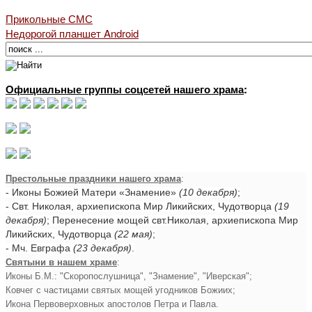
Прикольные СМС
Недорогой планшет Android
Официальные группы соцсетей нашего храма
:
Престольные праздники нашего храма
:
- Иконы Божией Матери «Знамение»
(10 декабря)
;
- Свт. Николая, архиепископа Мир Ликийских, Чудотворца
(19
декабря)
; Перенесение мощей свт.Николая, архиепископа Мир
Ликийских, Чудотворца
(22 мая)
;
- Мч. Евграфа
(23 декабря)
.
Святыни в нашем храме
:
Иконы Б.М.: "Скоропослушница", "Знамение", "Иверская";
Ковчег с частицами святых мощей угодников Божиих;
Икона Первоверховных апостолов Петра и Павла.