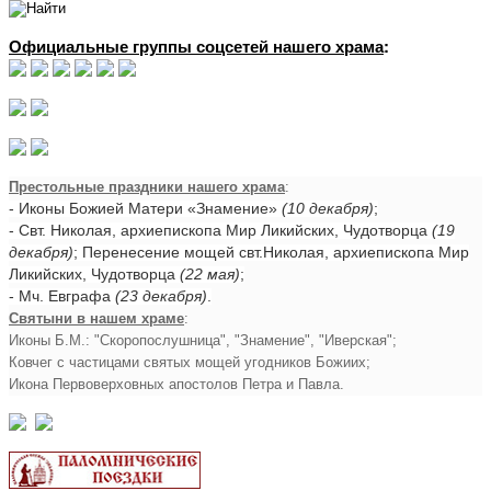
Официальные группы соцсетей нашего храма
:
Престольные праздники нашего храма
:
- Иконы Божией Матери «Знамение»
(10 декабря)
;
- Свт. Николая, архиепископа Мир Ликийских, Чудотворца
(19
декабря)
; Перенесение мощей свт.Николая, архиепископа Мир
Ликийских, Чудотворца
(22 мая)
;
- Мч. Евграфа
(23 декабря)
.
Святыни в нашем храме
:
Иконы Б.М.: "Скоропослушница", "Знамение", "Иверская";
Ковчег с частицами святых мощей угодников Божиих;
Икона Первоверховных апостолов Петра и Павла.