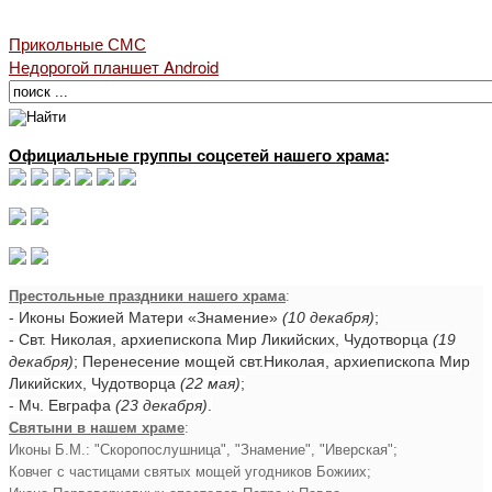
Прикольные СМС
Недорогой планшет Android
Официальные группы соцсетей нашего храма
:
Престольные праздники нашего храма
:
- Иконы Божией Матери «Знамение»
(10 декабря)
;
- Свт. Николая, архиепископа Мир Ликийских, Чудотворца
(19
декабря)
; Перенесение мощей свт.Николая, архиепископа Мир
Ликийских, Чудотворца
(22 мая)
;
- Мч. Евграфа
(23 декабря)
.
Святыни в нашем храме
:
Иконы Б.М.: "Скоропослушница", "Знамение", "Иверская";
Ковчег с частицами святых мощей угодников Божиих;