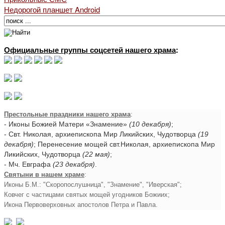
Недорогой планшет Android
Официальные группы соцсетей нашего храма
:
Престольные праздники нашего храма
:
- Иконы Божией Матери «Знамение»
(10 декабря)
;
- Свт. Николая, архиепископа Мир Ликийских, Чудотворца
(19
декабря)
; Перенесение мощей свт.Николая, архиепископа Мир
Ликийских, Чудотворца
(22 мая)
;
- Мч. Евграфа
(23 декабря)
.
Святыни в нашем храме
:
Иконы Б.М.: "Скоропослушница", "Знамение", "Иверская";
Ковчег с частицами святых мощей угодников Божиих;
Икона Первоверховных апостолов Петра и Павла.