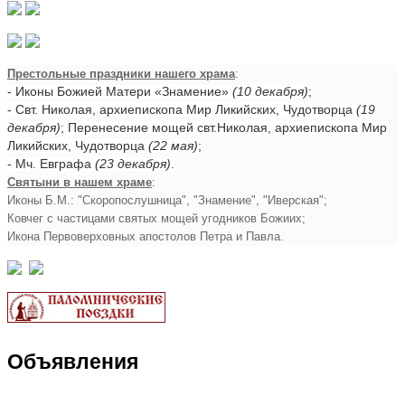
Престольные праздники нашего храма
:
- Иконы Божией Матери «Знамение»
(10 декабря)
;
- Свт. Николая, архиепископа Мир Ликийских, Чудотворца
(19
декабря)
; Перенесение мощей свт.Николая, архиепископа Мир
Ликийских, Чудотворца
(22 мая)
;
- Мч. Евграфа
(23 декабря)
.
Святыни в нашем храме
:
Иконы Б.М.: "Скоропослушница", "Знамение", "Иверская";
Ковчег с частицами святых мощей угодников Божиих;
Икона Первоверховных апостолов Петра и Павла.
Объявления