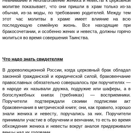
молитве показывает, что они пришли в храм только из-за
обычая, из-за моды, по требованию родителей. Между тем
этот час молитвы в храме имеет влияние на всю
последующую семейную жизнь. Все находящие при
бракосочетании, и особенно жених и невеста, должны горячо
молиться во время совершения Таинства.
Что надо знать свидетелям
В дореволюционной России, когда церковный брак обладал
законной гражданской и юридической силой, браковенчание
православных обязательно совершалось при поручителях —
в народе их называли дружка, подружие или шаферы, а в
богослужебных книгах (требниках) — восприемники.
Поручители подтверждали своими подписями акт
браковенчания в метрической книге; они, как правило, хорошо
знали жениха и невесту, поручались за них. Поручители
принимали участие в обручении и венчании, то есть во время
обхождения жениха и невесты вокруг аналоя придерживали
венцы над их головами.