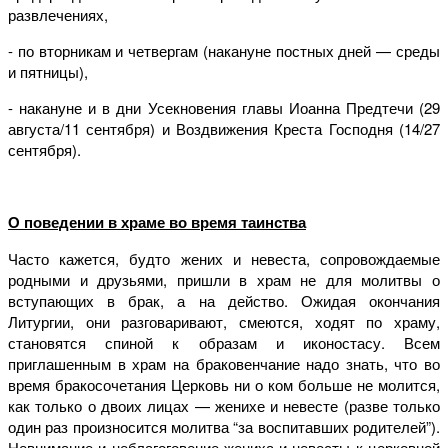
развлечениях,
- по вторникам и четвергам (накануне постных дней — среды
и пятницы),
- накануне и в дни Усекновения главы Иоанна Предтечи (29
августа/11 сентября) и Воздвижения Креста Господня (14/27
сентября).
О поведении в храме во время таинства
Часто кажется, будто жених и невеста, сопровождаемые
родными и друзьями, пришли в храм не для молитвы о
вступающих в брак, а на действо. Ожидая окончания
Литургии, они разговаривают, смеются, ходят по храму,
становятся спиной к образам и иконостасу. Всем
приглашенным в храм на браковенчание надо знать, что во
время бракосочетания Церковь ни о ком больше не молится,
как только о двоих лицах — женихе и невесте (разве только
один раз произносится молитва “за воспитавших родителей”).
Невнимание и неблагоговение жениха и невесты к церковной