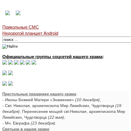
Прикольные СМС
Недорогой планшет Android
Официальные группы соцсетей нашего храма
:
Престольные праздники нашего храма
:
- Иконы Божией Матери «Знамение»
(10 декабря)
;
- Свт. Николая, архиепископа Мир Ликийских, Чудотворца
(19
декабря)
; Перенесение мощей свт.Николая, архиепископа Мир
Ликийских, Чудотворца
(22 мая)
;
- Мч. Евграфа
(23 декабря)
.
Святыни в нашем храме
: