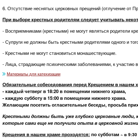
6. Отсутствие неснятых церковных прещений (отлучение от При
При выборе крестных родителям следует учитывать некот
- Восприемниками (крестными) не могут являться родители к
- Супруги не должны быть крестными родителями одного и тог
- Крестными не могут становиться монашествующие.
- Лица, страдающие психическими заболеваниями, к участию в
Материалы для катехизации
Обязательные собеседования перед Крещением в нашем 
- каждый четверг в 18:20 в помещении нижнего храма,
- каждую субботу в 15:00 в помещении нижнего храма.
Желающим посетить огласительные беседы, просьба прихо
Крестными должны быть уже глубоко церковные люди, к
которые сами еще не получили опыта в церковной жизн
Крещения в нашем храме проходятся:
по субботам
~
в 9:3