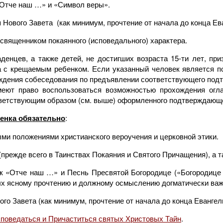
 «Отче наш …» и «Символ веры».
 Нового Завета (как минимум, прочтение от начала до конца Ев
вященником покаянного (исповедального) характера.
денцев, а также детей, не достигших возраста 15-ти лет, пр
ла с крещаемым ребенком. Если указанный человек является 
ождения собеседования по предъявлении соответствующего подт
имеют право воспользоваться возможностью прохождения ог
ветствующим образом (см. выше) оформленного подтверждающе
енка обязательно
:
ыми положениями христианского вероучения и церковной этики.
(прежде всего в Таинствах Покаяния и Святого Причащения), а 
ак «Отче наш …» и Песнь Пресвятой Богородице («Богородице 
ых ясному прочтению и должному осмыслению догматически ва
го Завета (как минимум, прочтение от начала до конца Евангел
споведаться и Причаститься святых Христовых Тайн
.