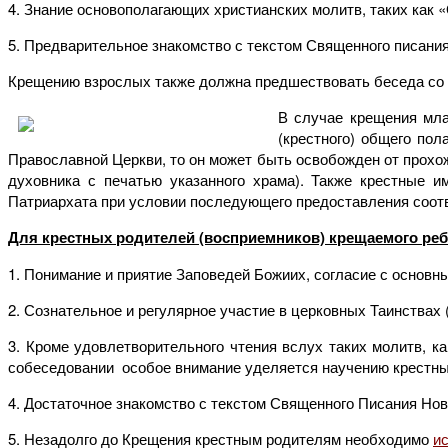
4. Знание основополагающих христианских молитв, таких как
5. Предварительное знакомство с текстом Священного писания
Крещению взрослых также должна предшествовать беседа со с
В случае крещения мла
(крестного) общего по
Православной Церкви, то он может быть освобожден от прох
духовника с печатью указанного храма). Также крестные 
Патриархата при условии последующего предоставления соот
Для крестных родителей (восприемников) крещаемого реб
1. Понимание и приятие Заповедей Божиих, согласие с основн
2. Сознательное и регулярное участие в церковных Таинствах 
3. Кроме удовлетворительного чтения вслух таких молитв, к
собеседовании особое внимание уделяется научению крестн
4. Достаточное знакомство с текстом Священного Писания Ново
5. Незадолго до Крещения крестным родителям необходимо
и