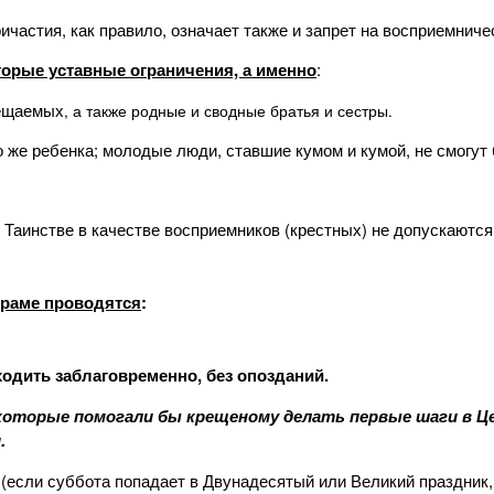
частия, как правило, означает также и запрет на восприемничес
орые уставные ограничения, а именно
:
рещаемых
, а также родные и сводные братья и сестры.
о же ребенка; молодые люди, ставшие кумом и кумой, не смогут
 Таинстве в качестве восприемников (крестных) не допускаются
храме проводятся
:
дить заблаговременно, без опозданий.
оторые помогали бы крещеному делать первые шаги в Це
и.
(если суббота попадает в Двунадесятый или Великий праздник, 
0