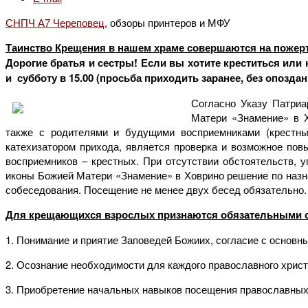
СНПЧ А7 Череповец
, обзоры принтеров и МФУ
Таинство Крещения в нашем храме совершаются на пожер
Дорогие братья и сестры! Если вы хотите креститься или
и субботу в 15.00 (просьба приходить заранее, без опоздан
Согласно Указу Патриа
Матери «Знамение» в 
также с родителями и будущими восприемниками (крестны
катехизатором прихода, является проверка и возможное пов
восприемников – крестных. При отсутствии обстоятельств,
иконы Божией Матери «Знамение» в Ховрино решение по наз
собеседования. Посещение не менее двух бесед обязательно.
Для крещающихся взрослых признаются обязательными 
1. Понимание и приятие Заповедей Божиих, согласие с основн
2. Осознание необходимости для каждого православного христи
3. Приобретение начальных навыков посещения православных 