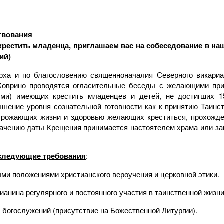
твования
 крестить младенца, приглашаем вас на собеседование в на
ий)
рха и по благословению
священноначалия Северного викариа
Ховрино проводятся огласительные беседы с желающими при
ми) имеющих крестить младенцев и детей, не достигших 1
ышение уровня сознательной готовности как к принятию Таинст
 угрожающих жизни и здоровью желающих креститься, прохожд
начению даты Крещения принимается настоятелем храма или за
следующие требования
:
ыми положениями христианского вероучения и церковной этики.
анина регулярного и постоянного участия в таинственной жизни
богослужений (присутствие на Божественной Литургии).