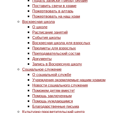
Подать записки (требы) онлайн
Поставить свечи в храме
Пожертвовать в алтарь
Пожертвовать на наш храм
Воскресная школа
О школе
Расписание занятий
События школы
Воскресная школа для взрослых
Предметы для взрослых
Преподавательский состав
Документы
Запись в Воскресную школу
Социальное служение
О социальной службе
Учреждения окормляемые нашим храмом
Новости социального служения
Поможем детям вместе!
Помощь заключенным
Помощь нуждающимся
Благодарственные письма
Культурно-просветительский центр