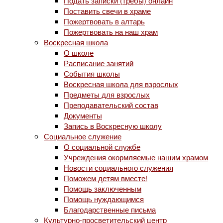
Подать записки (требы) онлайн
Поставить свечи в храме
Пожертвовать в алтарь
Пожертвовать на наш храм
Воскресная школа
О школе
Расписание занятий
События школы
Воскресная школа для взрослых
Предметы для взрослых
Преподавательский состав
Документы
Запись в Воскресную школу
Социальное служение
О социальной службе
Учреждения окормляемые нашим храмом
Новости социального служения
Поможем детям вместе!
Помощь заключенным
Помощь нуждающимся
Благодарственные письма
Культурно-просветительский центр