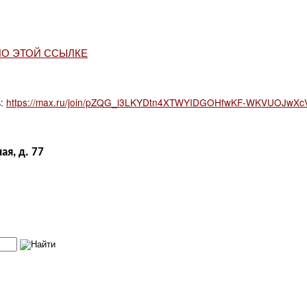
ПО ЭТОЙ ССЫЛКЕ
ь:
https://max.ru/join/pZQG_l3LKYDtn4XTWYIDGOHfwKF-WKVUOJwXc
ая, д. 77