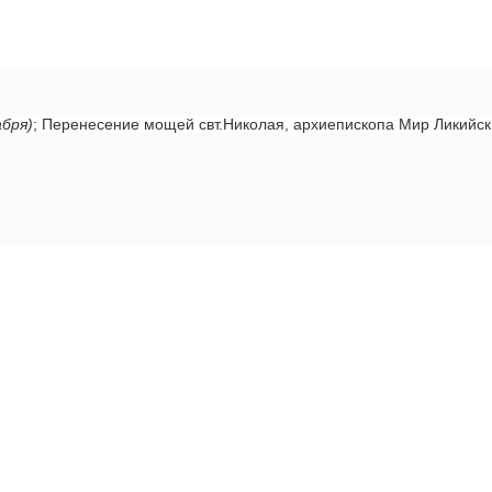
абря)
; Перенесение мощей свт.Николая, архиепископа Мир Ликийс