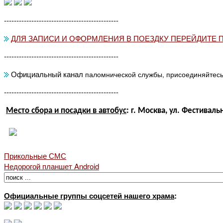
----------------------------------------------
ДЛЯ ЗАПИСИ И ОФОРМЛЕНИЯ В ПОЕЗДКУ ПЕРЕЙДИТЕ 
----------------------------------------------
Официальный канал
паломнической службы, присоединяйтес
----------------------------------------------
Место сбора и посадки в автобус
: г. Москва, ул. Фестивальн
Прикольные СМС
Недорогой планшет Android
Официальные группы соцсетей нашего храма
: