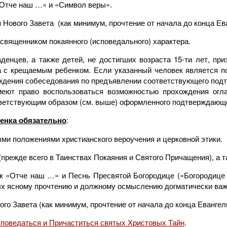
 «Отче наш …» и «Символ веры».
 Нового Завета (как минимум, прочтение от начала до конца Ев
вященником покаянного (исповедального) характера.
денцев, а также детей, не достигших возраста 15-ти лет, пр
ла с крещаемым ребенком. Если указанный человек является 
ождения собеседования по предъявлении соответствующего подт
имеют право воспользоваться возможностью прохождения ог
ветствующим образом (см. выше) оформленного подтверждающе
енка обязательно
:
ыми положениями христианского вероучения и церковной этики.
(прежде всего в Таинствах Покаяния и Святого Причащения), а 
ак «Отче наш …» и Песнь Пресвятой Богородице («Богородице 
ых ясному прочтению и должному осмыслению догматически ва
го Завета (как минимум, прочтение от начала до конца Евангел
споведаться и Причаститься святых Христовых Тайн
.