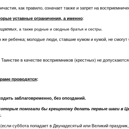
частия, как правило, означает также и запрет на восприемничес
орые уставные ограничения, а именно
:
рещаемых
, а также родные и сводные братья и сестры.
о же ребенка; молодые люди, ставшие кумом и кумой, не смогут
 Таинстве в качестве восприемников (крестных) не допускаются
храме проводятся
:
дить заблаговременно, без опозданий.
оторые помогали бы крещеному делать первые шаги в Це
и.
(если суббота попадает в Двунадесятый или Великий праздник, 
0