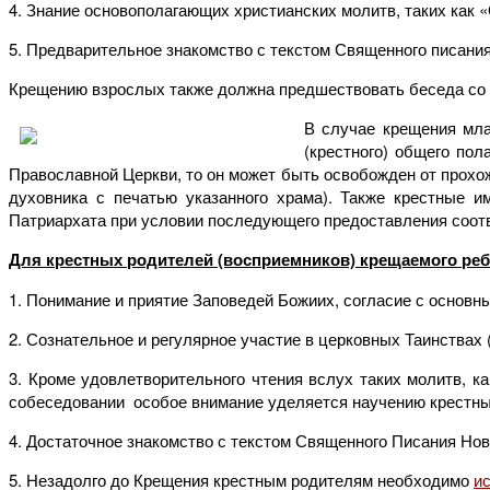
4. Знание основополагающих христианских молитв, таких как
5. Предварительное знакомство с текстом Священного писания
Крещению взрослых также должна предшествовать беседа со с
В случае крещения мла
(крестного) общего по
Православной Церкви, то он может быть освобожден от прох
духовника с печатью указанного храма). Также крестные 
Патриархата при условии последующего предоставления соот
Для крестных родителей (восприемников) крещаемого реб
1. Понимание и приятие Заповедей Божиих, согласие с основн
2. Сознательное и регулярное участие в церковных Таинствах 
3. Кроме удовлетворительного чтения вслух таких молитв, к
собеседовании особое внимание уделяется научению крестн
4. Достаточное знакомство с текстом Священного Писания Ново
5. Незадолго до Крещения крестным родителям необходимо
и