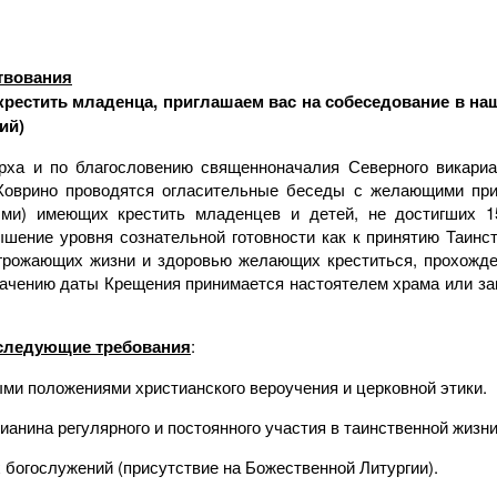
твования
 крестить младенца, приглашаем вас на собеседование в на
ий)
рха и по благословению
священноначалия Северного викариа
Ховрино проводятся огласительные беседы с желающими при
ми) имеющих крестить младенцев и детей, не достигших 1
ышение уровня сознательной готовности как к принятию Таинст
 угрожающих жизни и здоровью желающих креститься, прохожд
начению даты Крещения принимается настоятелем храма или за
следующие требования
:
ыми положениями христианского вероучения и церковной этики.
анина регулярного и постоянного участия в таинственной жизни
богослужений (присутствие на Божественной Литургии).