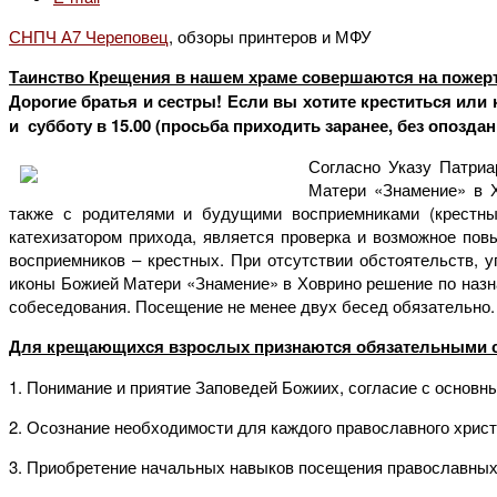
СНПЧ А7 Череповец
, обзоры принтеров и МФУ
Таинство Крещения в нашем храме совершаются на пожер
Дорогие братья и сестры! Если вы хотите креститься или
и субботу в 15.00 (просьба приходить заранее, без опоздан
Согласно Указу Патриа
Матери «Знамение» в 
также с родителями и будущими восприемниками (крестны
катехизатором прихода, является проверка и возможное пов
восприемников – крестных. При отсутствии обстоятельств,
иконы Божией Матери «Знамение» в Ховрино решение по наз
собеседования. Посещение не менее двух бесед обязательно.
Для крещающихся взрослых признаются обязательными 
1. Понимание и приятие Заповедей Божиих, согласие с основн
2. Осознание необходимости для каждого православного христи
3. Приобретение начальных навыков посещения православных 