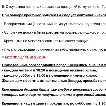
6. Отсутствие неснятых церковных прещений (отлучение от При
При выборе крестных родителям следует учитывать некот
- Восприемниками (крестными) не могут являться родители к
- Супруги не должны быть крестными родителями одного и тог
- Крестными не могут становиться монашествующие.
- Лица, страдающие психическими заболеваниями, к участию в
Материалы для катехизации
Обязательные собеседования перед Крещением в нашем 
- каждый четверг в 18:20 в помещении нижнего храма,
- каждую субботу в 15:00 в помещении нижнего храма.
Желающим посетить огласительные беседы, просьба прихо
Крестными должны быть уже глубоко церковные люди, к
которые сами еще не получили опыта в церковной жизн
Крещения в нашем храме проходятся:
по субботам
~
в 9:3