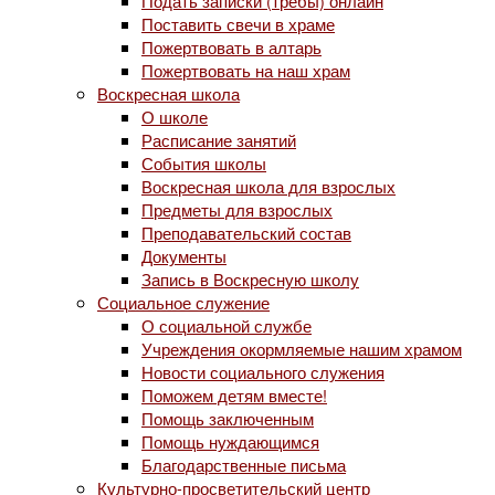
Подать записки (требы) онлайн
Поставить свечи в храме
Пожертвовать в алтарь
Пожертвовать на наш храм
Воскресная школа
О школе
Расписание занятий
События школы
Воскресная школа для взрослых
Предметы для взрослых
Преподавательский состав
Документы
Запись в Воскресную школу
Социальное служение
О социальной службе
Учреждения окормляемые нашим храмом
Новости социального служения
Поможем детям вместе!
Помощь заключенным
Помощь нуждающимся
Благодарственные письма
Культурно-просветительский центр