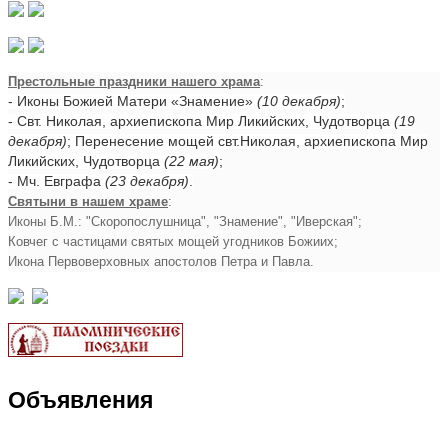
Престольные праздники нашего храма
:
- Иконы Божией Матери «Знамение»
(10 декабря)
;
- Свт. Николая, архиепископа Мир Ликийских, Чудотворца
(19
декабря)
; Перенесение мощей свт.Николая, архиепископа Мир
Ликийских, Чудотворца
(22 мая)
;
- Мч. Евграфа
(23 декабря)
.
Святыни в нашем храме
:
Иконы Б.М.: "Скоропослушница", "Знамение", "Иверская";
Ковчег с частицами святых мощей угодников Божиих;
Икона Первоверховных апостолов Петра и Павла.
Объявления