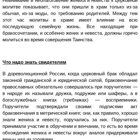
молитве показывает, что они пришли в храм только из-за
обычая, из-за моды, по требованию родителей. Между тем
этот час молитвы в храме имеет влияние на всю
последующую семейную жизнь. Все находящие при
бракосочетании, и особенно жених и невеста, должны горячо
молиться во время совершения Таинства.
Что надо знать свидетелям
В дореволюционной России, когда церковный брак обладал
законной гражданской и юридической силой, браковенчание
православных обязательно совершалось при поручителях —
в народе их называли дружка, подружие или шаферы, а в
богослужебных книгах (требниках) — восприемники.
Поручители подтверждали своими подписями акт
браковенчания в метрической книге; они, как правило, хорошо
знали жениха и невесту, поручались за них. Поручители
принимали участие в обручении и венчании, то есть во время
обхождения жениха и невесты вокруг аналоя придерживали
венцы над их головами.