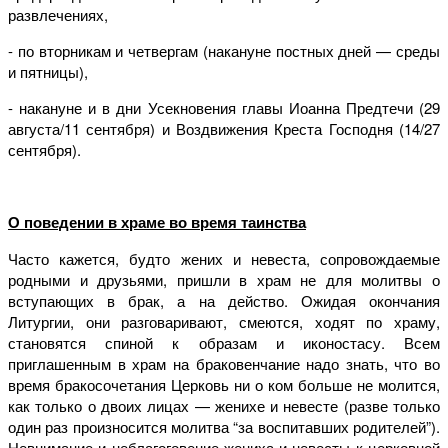
развлечениях,
- по вторникам и четвергам (накануне постных дней — среды
и пятницы),
- накануне и в дни Усекновения главы Иоанна Предтечи (29
августа/11 сентября) и Воздвижения Креста Господня (14/27
сентября).
О поведении в храме во время таинства
Часто кажется, будто жених и невеста, сопровождаемые
родными и друзьями, пришли в храм не для молитвы о
вступающих в брак, а на действо. Ожидая окончания
Литургии, они разговаривают, смеются, ходят по храму,
становятся спиной к образам и иконостасу. Всем
приглашенным в храм на браковенчание надо знать, что во
время бракосочетания Церковь ни о ком больше не молится,
как только о двоих лицах — женихе и невесте (разве только
один раз произносится молитва “за воспитавших родителей”).
Невнимание и неблагоговение жениха и невесты к церковной