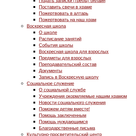
Подать записки (требы) онлайн
Поставить свечи в храме
Пожертвовать в алтарь
Пожертвовать на наш храм
Воскресная школа
О школе
Расписание занятий
События школы
Воскресная школа для взрослых
Предметы для взрослых
Преподавательский состав
Документы
Запись в Воскресную школу
Социальное служение
О социальной службе
Учреждения окормляемые нашим храмом
Новости социального служения
Поможем детям вместе!
Помощь заключенным
Помощь нуждающимся
Благодарственные письма
Культурно-просветительский центр