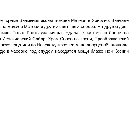
ние" храма Знамения иконы Божией Матери в Ховрино. Вначале
оне Божией Матери и другим святыням собора. На другой день
мин. После богослужения нас ждала экскурсия по Лавре, на
и Исаакиевский Собор, Храм Спаса на крови, Преображенский
акже погуляли по Невскому проспекту, по дворцовой площади,
где в часовне под спудом находятся мощи блаженной Ксении