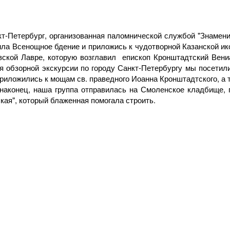
анкт-Петербург, организованная паломнической службой "Знаме
тила Всенощное бдение и приложись к чудотворной Казанской ик
вской Лавре, которую возглавил епископ Кронштадтский Вениа
мя обзорной экскурсии по городу Санкт-Петербургу мы посетил
риложились к мощам св. праведного Иоанна Кронштадтского, а т
 наконец, наша группа отправилась на Смоленское кладбище, 
кая", который блаженная помогала строить.