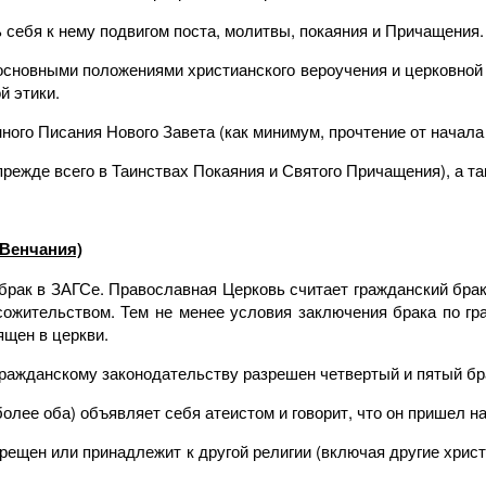
 себя к нему подвигом поста, молитвы, покаяния и Причащения.
основными положениями христианского вероучения и церковной э
й этики.
ого Писания Нового Завета (как минимум, прочтение от начала 
прежде всего в Таинствах Покаяния и Святого Причащения), а т
 Венчания)
брак в ЗАГСе. Православная Церковь считает гражданский брак
 сожительством. Тем не менее условия заключения брака по г
ящен в церкви.
 гражданскому законодательству разрешен четвертый и пятый бр
более оба) объявляет себя атеистом и говорит, что он пришел н
крещен или принадлежит к другой религии (включая другие христи