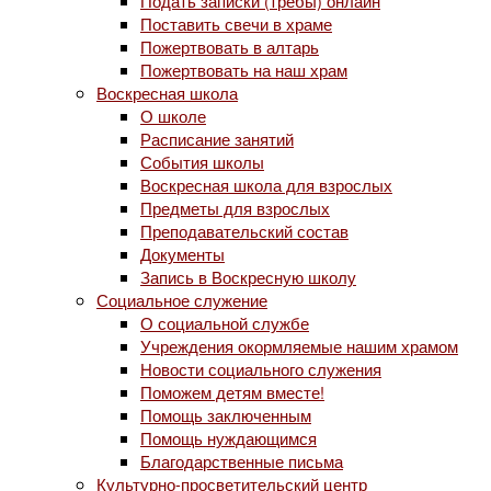
Подать записки (требы) онлайн
Поставить свечи в храме
Пожертвовать в алтарь
Пожертвовать на наш храм
Воскресная школа
О школе
Расписание занятий
События школы
Воскресная школа для взрослых
Предметы для взрослых
Преподавательский состав
Документы
Запись в Воскресную школу
Социальное служение
О социальной службе
Учреждения окормляемые нашим храмом
Новости социального служения
Поможем детям вместе!
Помощь заключенным
Помощь нуждающимся
Благодарственные письма
Культурно-просветительский центр