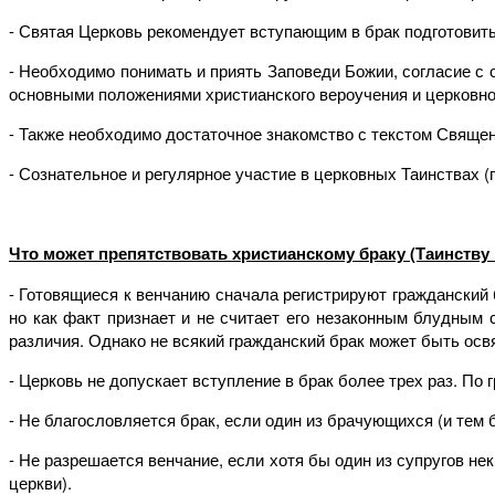
- Святая Церковь рекомендует вступающим в брак подготовить
- Необходимо понимать и приять Заповеди Божии, согласие с 
основными положениями христианского вероучения и церковно
- Также необходимо достаточное знакомство с текстом Священн
- Сознательное и регулярное участие в церковных Таинствах (
Что может препятствовать христианскому браку (Таинству
- Готовящиеся к венчанию сначала регистрируют гражданский 
но как факт признает и не считает его незаконным блудным
различия. Однако не всякий гражданский брак может быть осв
- Церковь не допускает вступление в брак более трех раз. По
- Не благословляется брак, если один из брачующихся (и тем 
- Не разрешается венчание, если хотя бы один из супругов не
церкви).