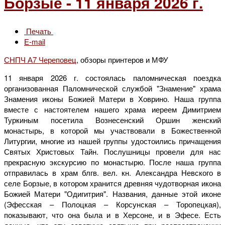
Борзые - 11 января 2026 г.
Печать
E-mail
СНПЧ А7 Череповец
, обзоры принтеров и МФУ
11 января 2026 г. состоялась паломническая поездка
организованная Паломнической службой "Знамение" храма
Знамения иконы Божией Матери в Ховрино. Наша группа
вместе с настоятелем нашего храма иереем Димитрием
Туркиным посетила Вознесенский Оршин женский
монастырь, в которой мы участвовали в Божественной
Литургии, многие из нашей группы удостоились причащения
Святых Христовых Тайн. Послушницы провели для нас
прекрасную экскурсию по монастырю. После наша группа
отправилась в храм блгв. вел. кн. Александра Невского в
селе Борзые, в котором хранится древняя чудотворная икона
Божией Матери "Одигитрия". Названия, данные этой иконе
(Эфесская – Полоцкая – Корсунская – Торопецкая),
показывают, что она была и в Херсоне, и в Эфесе. Есть