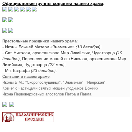
Официальные группы соцсетей нашего храма
:
Престольные праздники нашего храма
:
- Иконы Божией Матери «Знамение»
(10 декабря)
;
- Свт. Николая, архиепископа Мир Ликийских, Чудотворца
(19
декабря)
; Перенесение мощей свт.Николая, архиепископа Мир
Ликийских, Чудотворца
(22 мая)
;
- Мч. Евграфа
(23 декабря)
.
Святыни в нашем храме
:
Иконы Б.М.: "Скоропослушница", "Знамение", "Иверская";
Ковчег с частицами святых мощей угодников Божиих;
Икона Первоверховных апостолов Петра и Павла.