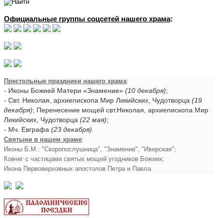
Официальные группы соцсетей нашего храма
:
Престольные праздники нашего храма
:
- Иконы Божией Матери «Знамение»
(10 декабря)
;
- Свт. Николая, архиепископа Мир Ликийских, Чудотворца
(19
декабря)
; Перенесение мощей свт.Николая, архиепископа Мир
Ликийских, Чудотворца
(22 мая)
;
- Мч. Евграфа
(23 декабря)
.
Святыни в нашем храме
:
Иконы Б.М.: "Скоропослушница", "Знамение", "Иверская";
Ковчег с частицами святых мощей угодников Божиих;
Икона Первоверховных апостолов Петра и Павла.