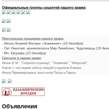
Официальные группы соцсетей нашего храма
:
Престольные праздники нашего храма
:
- Иконы Божией Матери «Знамение»
(10 декабря)
;
- Свт. Николая, архиепископа Мир Ликийских, Чудотворца
(19 дек
- Мч. Евграфа
(23 декабря)
.
Святыни в нашем храме
:
Иконы Б.М.: "Скоропослушница", "Знамение", "Иверская";
Ковчег с частицами святых мощей угодников Божиих;
Икона Первоверховных апостолов Петра и Павла.
Объявления