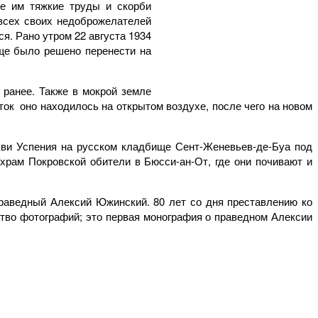
е им тяжкие труды и скорби
 всех своих недоброжелателей
я. Рано утром 22 августа 1934
ище было решено перенести на
 ранее. Также в мокрой земле
ток оно находилось на открытом воздухе, после чего на новом
кви Успения на русском кладбище Сент-Женевьев-де-Буа под
рам Покровской обители в Бюсси-ан-От, где они почивают и
праведный Алексий Южинский. 80 лет со дня преставлению ко
тво фотографий; это первая монография о праведном Алексии