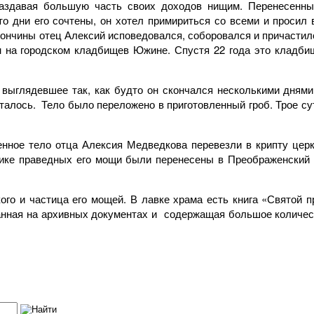
раздавая большую часть своих доходов нищим. Перенесенны
что дни его сочтены, он хотел примириться со всеми и просил
кончины отец Алексий исповедовался, соборовался и причастилс
ен на городском кладбищев Южине. Спустя 22 года это кладб
 выглядевшее так, как будто он скончался несколькими днями
осталось. Тело было переложено в приготовленный гроб. Трое су
енное тело отца Алексия Медведкова перевезли в крипту цер
лике праведных его мощи были перенесены в Преображенский х
го и частица его мощей. В лавке храма есть книга «Святой 
ованная на архивных документах и содержащая большое количес