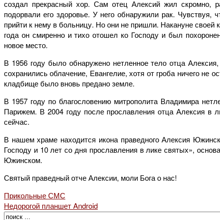
создал прекрасный хор. Сам отец Алексий жил скромно, 
подорвали его здоровье. У него обнаружили рак. Чувствуя, 
прийти к нему в больницу. Но они не пришли. Накануне своей 
года он смиренно и тихо отошел ко Господу и был похорон
новое место.
В 1956 году было обнаружено нетленное тело отца Алексия,
сохранились облачение, Евангелие, хотя от гроба ничего не 
кладбище было вновь предано земле.
В 1957 году по благословению митрополита Владимира нетл
Парижем. В 2004 году после прославления отца Алексия в 
сейчас.
В нашем храме находится икона праведного Алексия Южинско
Господу и 10 лет со дня прославления в лике святых», осн
Южинском.
Святый праведный отче Алексии, моли Бога о нас!
Прикольные СМС
Недорогой планшет Android