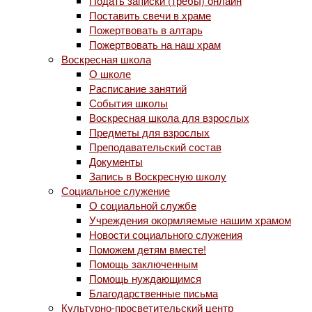
Подать записки (требы) онлайн
Поставить свечи в храме
Пожертвовать в алтарь
Пожертвовать на наш храм
Воскресная школа
О школе
Расписание занятий
События школы
Воскресная школа для взрослых
Предметы для взрослых
Преподавательский состав
Документы
Запись в Воскресную школу
Социальное служение
О социальной службе
Учреждения окормляемые нашим храмом
Новости социального служения
Поможем детям вместе!
Помощь заключенным
Помощь нуждающимся
Благодарственные письма
Культурно-просветительский центр