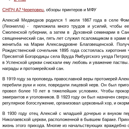
СНПЧ А7 Череповец
, обзоры принтеров и МФУ
Алексий Медведков родился 1 июля 1867 года в селе Фом
(Леонилла) - приложила много трудов и усилий, чтобы е
Смоленской губернии, а затем в Духовной семинарии в Сан
священнический сан, пять лет служил псаломщиком в храме в
женитьба на Марии Александровне Благовещенской. Получ
Рождественский сочельник 1895 года состоялась хиротония 
Пресвятой Богородицы села Вруда Ямбургского уезда Петрогр
в Успенской церкви снискали ему любовь и уважение паствы
награды и протоиерейский сан.
В 1919 году за проповедь православной веры протоиерей Але
перебили руки и ноги, повредили лицевой нерв. Он был приго
провел более 10 лет в тяжелейших условиях. Чтобы проко
эмигрантов и уголовников. В 1923 году он был назначен свер
регулярное богослужение, организовал церковный хор, и окор
В 1930 году отец Алексий с младшей дочерью и внуком пе
Николаевской церкви, расположенной в бывшем бараке. Прихо
жизнь этого прихода. Многие из начальствующих враждебно о