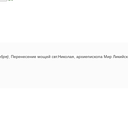
абря)
; Перенесение мощей свт.Николая, архиепископа Мир Ликийс