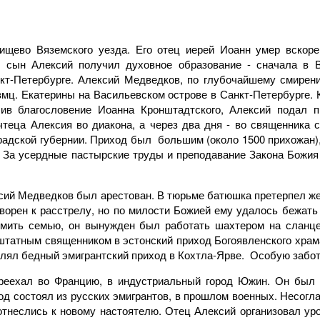
ищево Вяземского уезда. Его отец иерей Иоанн умер вскор
е сын Алексий получил духовное образование - сначала в 
кт-Петербурге. Алексий Медведков, по глубочайшему смирени
мц. Екатерины на Васильевском острове в Санкт-Петербурге. К
ив благословение Иоанна Кронштадтского, Алексий подал п
чтеца Алексия во диакона, а через два дня - во священника 
адской губернии. Приход был большим (около 1500 прихожан),
. За усердные пастырские труды и преподавание Закона Божи
ксий Медведков был арестован. В тюрьме батюшка претерпел же
ворен к расстрелу, но по милости Божией ему удалось бежать 
рмить семью, он вынужден был работать шахтером на сланце
хштатным священником в эстонский приход Богоявленского храм
млял бедный эмигрантский приход в Кохтла-Ярве. Особую забот
реехал во Францию, в индустриальный город Южин. Он был 
д состоял из русских эмигрантов, в прошлом военных. Несогла
тнеслись к новому настоятелю. Отец Алексий организовал уро