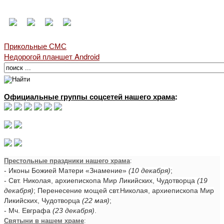
Прикольные СМС
Недорогой планшет Android
Официальные группы соцсетей нашего храма
:
Престольные праздники нашего храма
:
- Иконы Божией Матери «Знамение»
(10 декабря)
;
- Свт. Николая, архиепископа Мир Ликийских, Чудотворца
(19
декабря)
; Перенесение мощей свт.Николая, архиепископа Мир
Ликийских, Чудотворца
(22 мая)
;
- Мч. Евграфа
(23 декабря)
.
Святыни в нашем храме
: