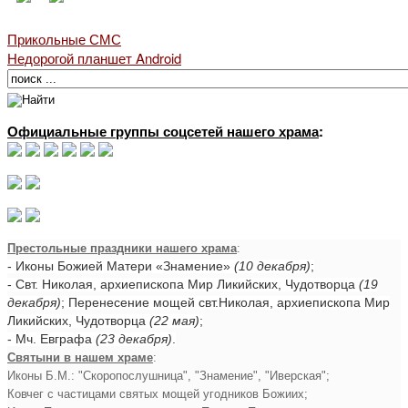
Прикольные СМС
Недорогой планшет Android
Официальные группы соцсетей нашего храма
:
Престольные праздники нашего храма
:
- Иконы Божией Матери «Знамение»
(10 декабря)
;
- Свт. Николая, архиепископа Мир Ликийских, Чудотворца
(19
декабря)
; Перенесение мощей свт.Николая, архиепископа Мир
Ликийских, Чудотворца
(22 мая)
;
- Мч. Евграфа
(23 декабря)
.
Святыни в нашем храме
:
Иконы Б.М.: "Скоропослушница", "Знамение", "Иверская";
Ковчег с частицами святых мощей угодников Божиих;