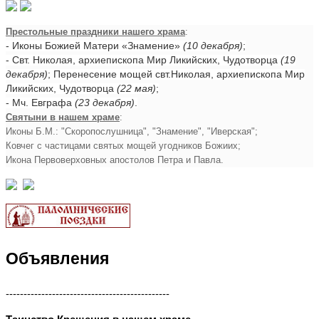
Престольные праздники нашего храма
:
- Иконы Божией Матери «Знамение»
(10 декабря)
;
- Свт. Николая, архиепископа Мир Ликийских, Чудотворца
(19
декабря)
; Перенесение мощей свт.Николая, архиепископа Мир
Ликийских, Чудотворца
(22 мая)
;
- Мч. Евграфа
(23 декабря)
.
Святыни в нашем храме
:
Иконы Б.М.: "Скоропослушница", "Знамение", "Иверская";
Ковчег с частицами святых мощей угодников Божиих;
Икона Первоверховных апостолов Петра и Павла.
Объявления
----------------------------------------------
Таинство Крещения в нашем храме ...