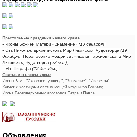
Престольные праздники нашего храма
:
- Иконы Божией Матери «Знамение»
(10 декабря)
;
- Свт. Николая, архиепископа Мир Ликийских, Чудотворца
(19
декабря)
; Перенесение мощей свт.Николая, архиепископа Мир
Ликийских, Чудотворца
(22 мая)
;
- Мч. Евграфа
(23 декабря)
.
Святыни в нашем храме
:
Иконы Б.М.: "Скоропослушница", "Знамение", "Иверская";
Ковчег с частицами святых мощей угодников Божиих;
Икона Первоверховных апостолов Петра и Павла.
Объявления