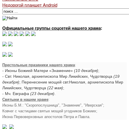
Недорогой планшет Android
Официальные группы соцсетей нашего храма
:
Престольные праздники нашего храма
:
- Иконы Божией Матери «Знамение»
(10 декабря)
;
- Свт. Николая, архиепископа Мир Ликийских, Чудотворца
(19
декабря)
; Перенесение мощей свт.Николая, архиепископа Мир
Ликийских, Чудотворца
(22 мая)
;
- Мч. Евграфа
(23 декабря)
.
Святыни в нашем храме
:
Иконы Б.М.: "Скоропослушница", "Знамение", "Иверская";
Ковчег с частицами святых мощей угодников Божиих;
Икона Первоверховных апостолов Петра и Павла.