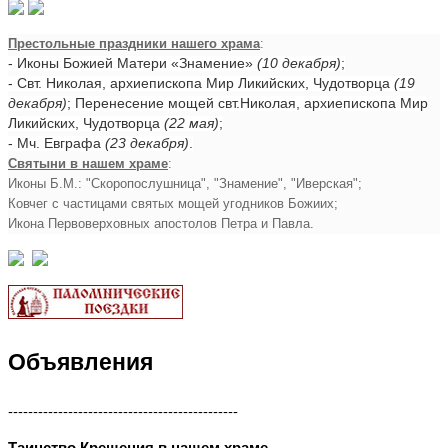
Престольные праздники нашего храма
:
- Иконы Божией Матери «Знамение»
(10 декабря)
;
- Свт. Николая, архиепископа Мир Ликийских, Чудотворца
(19
декабря)
; Перенесение мощей свт.Николая, архиепископа Мир
Ликийских, Чудотворца
(22 мая)
;
- Мч. Евграфа
(23 декабря)
.
Святыни в нашем храме
:
Иконы Б.М.: "Скоропослушница", "Знамение", "Иверская";
Ковчег с частицами святых мощей угодников Божиих;
Икона Первоверховных апостолов Петра и Павла.
Объявления
----------------------------------------------
Таинство Крещения в нашем храме ...