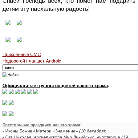
Спаси Господь всех, кто помог нам подарить
детям эту пасхальную радость!
Прикольные СМС
Недорогой планшет Android
Официальные группы соцсетей нашего храма
:
Престольные праздники нашего храма
:
- Иконы Божией Матери «Знамение»
(10 декабря)
;
- Свт. Николая, архиепископа Мир Ликийских, Чудотворца
(19