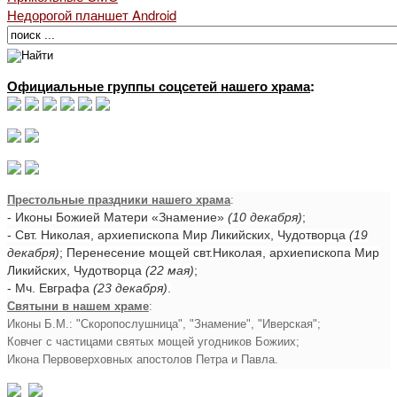
Недорогой планшет Android
Официальные группы соцсетей нашего храма
:
Престольные праздники нашего храма
:
- Иконы Божией Матери «Знамение»
(10 декабря)
;
- Свт. Николая, архиепископа Мир Ликийских, Чудотворца
(19
декабря)
; Перенесение мощей свт.Николая, архиепископа Мир
Ликийских, Чудотворца
(22 мая)
;
- Мч. Евграфа
(23 декабря)
.
Святыни в нашем храме
:
Иконы Б.М.: "Скоропослушница", "Знамение", "Иверская";
Ковчег с частицами святых мощей угодников Божиих;
Икона Первоверховных апостолов Петра и Павла.