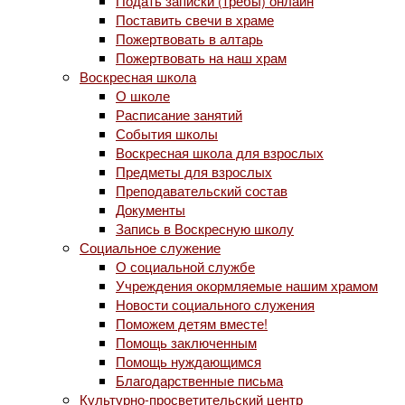
Подать записки (требы) онлайн
Поставить свечи в храме
Пожертвовать в алтарь
Пожертвовать на наш храм
Воскресная школа
О школе
Расписание занятий
События школы
Воскресная школа для взрослых
Предметы для взрослых
Преподавательский состав
Документы
Запись в Воскресную школу
Социальное служение
О социальной службе
Учреждения окормляемые нашим храмом
Новости социального служения
Поможем детям вместе!
Помощь заключенным
Помощь нуждающимся
Благодарственные письма
Культурно-просветительский центр