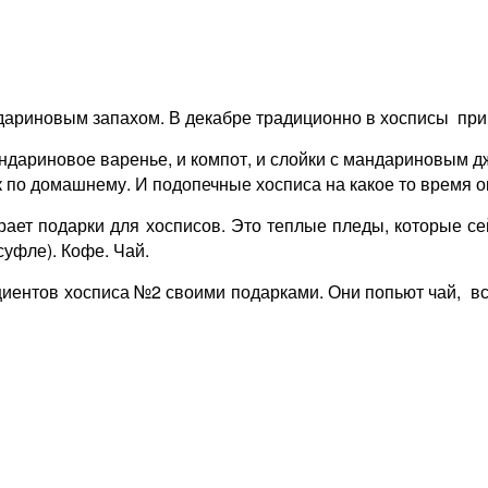
дариновым запахом. В декабре традиционно в хосписы
при
мандариновое варенье, и компот, и слойки с мандариновым 
 по домашнему. И подопечные хосписа на какое то время о
ает подарки для хосписов. Это теплые пледы, которые с
суфле). Кофе. Чай.
циентов хосписа №2 своими подарками. Они попьют чай,
вс