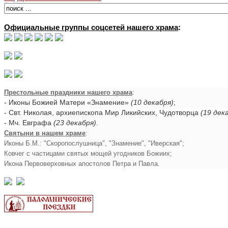
Официальные группы соцсетей нашего храма
:
Престольные праздники нашего храма
:
- Иконы Божией Матери «Знамение»
(10 декабря)
;
- Свт. Николая, архиепископа Мир Ликийских, Чудотворца
(19 дек
- Мч. Евграфа
(23 декабря)
.
Святыни в нашем храме
:
Иконы Б.М.: "Скоропослушница", "Знамение", "Иверская";
Ковчег с частицами святых мощей угодников Божиих;
Икона Первоверховных апостолов Петра и Павла.