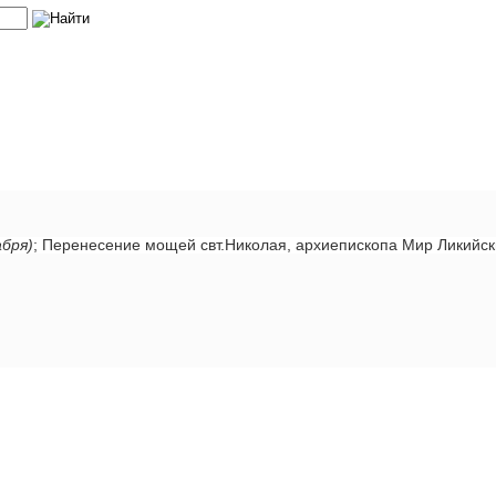
абря)
; Перенесение мощей свт.Николая, архиепископа Мир Ликийс