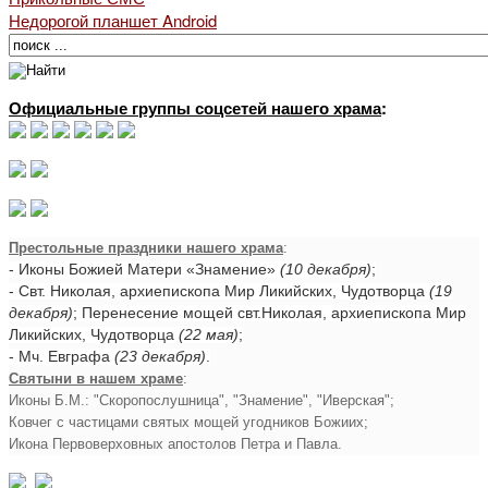
Недорогой планшет Android
Официальные группы соцсетей нашего храма
:
Престольные праздники нашего храма
:
- Иконы Божией Матери «Знамение»
(10 декабря)
;
- Свт. Николая, архиепископа Мир Ликийских, Чудотворца
(19
декабря)
; Перенесение мощей свт.Николая, архиепископа Мир
Ликийских, Чудотворца
(22 мая)
;
- Мч. Евграфа
(23 декабря)
.
Святыни в нашем храме
:
Иконы Б.М.: "Скоропослушница", "Знамение", "Иверская";
Ковчег с частицами святых мощей угодников Божиих;
Икона Первоверховных апостолов Петра и Павла.