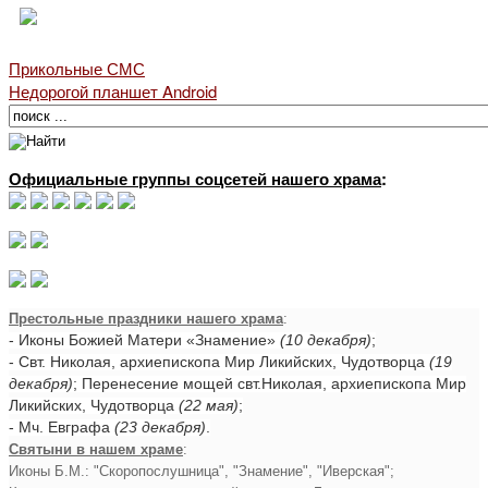
Прикольные СМС
Недорогой планшет Android
Официальные группы соцсетей нашего храма
:
Престольные праздники нашего храма
:
- Иконы Божией Матери «Знамение»
(10 декабря)
;
- Свт. Николая, архиепископа Мир Ликийских, Чудотворца
(19
декабря)
; Перенесение мощей свт.Николая, архиепископа Мир
Ликийских, Чудотворца
(22 мая)
;
- Мч. Евграфа
(23 декабря)
.
Святыни в нашем храме
:
Иконы Б.М.: "Скоропослушница", "Знамение", "Иверская";