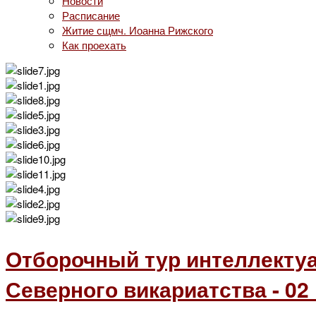
Новости
Расписание
Житие сщмч. Иоанна Рижского
Как проехать
Отборочный тур интеллектуа
Северного викариатства - 02 