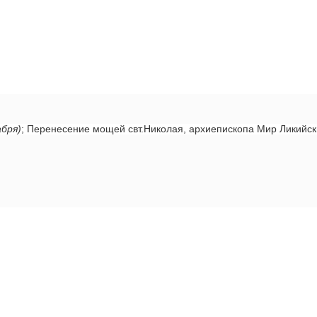
абря)
; Перенесение мощей свт.Николая, архиепископа Мир Ликийс