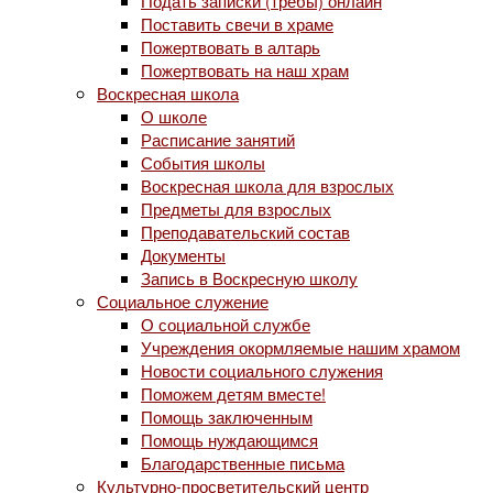
Подать записки (требы) онлайн
Поставить свечи в храме
Пожертвовать в алтарь
Пожертвовать на наш храм
Воскресная школа
О школе
Расписание занятий
События школы
Воскресная школа для взрослых
Предметы для взрослых
Преподавательский состав
Документы
Запись в Воскресную школу
Социальное служение
О социальной службе
Учреждения окормляемые нашим храмом
Новости социального служения
Поможем детям вместе!
Помощь заключенным
Помощь нуждающимся
Благодарственные письма
Культурно-просветительский центр