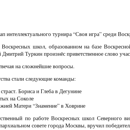
тап интеллектуального турнира “Своя игра” среди Вос
 Воскресных школ, образованном на базе Воскресн
й Дмитрий Туркин произнёс приветственное слово учас
отвечая на сложнейшие вопросы.
ства стали следующие команды:
страст. Бориса и Глеба в Дегунине
тых на Соколе
ожией Матери “Знамение” в Ховрине
ственный по работе Воскресных школ Северного ви
архиальном совете города Москвы, вручил победител