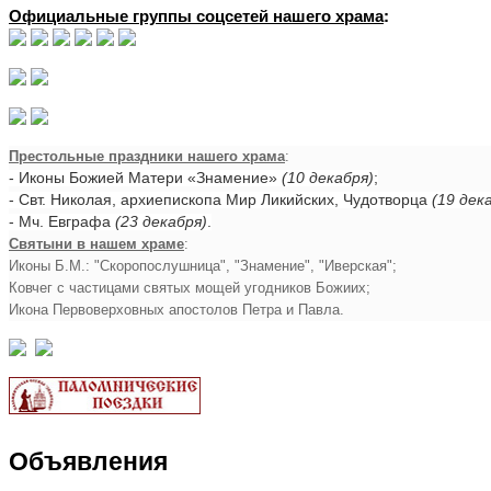
Официальные группы соцсетей нашего храма
:
Престольные праздники нашего храма
:
- Иконы Божией Матери «Знамение»
(10 декабря)
;
- Свт. Николая, архиепископа Мир Ликийских, Чудотворца
(19 дек
- Мч. Евграфа
(23 декабря)
.
Святыни в нашем храме
:
Иконы Б.М.: "Скоропослушница", "Знамение", "Иверская";
Ковчег с частицами святых мощей угодников Божиих;
Икона Первоверховных апостолов Петра и Павла.
Объявления