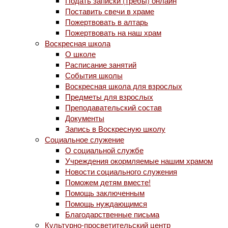
Подать записки (требы) онлайн
Поставить свечи в храме
Пожертвовать в алтарь
Пожертвовать на наш храм
Воскресная школа
О школе
Расписание занятий
События школы
Воскресная школа для взрослых
Предметы для взрослых
Преподавательский состав
Документы
Запись в Воскресную школу
Социальное служение
О социальной службе
Учреждения окормляемые нашим храмом
Новости социального служения
Поможем детям вместе!
Помощь заключенным
Помощь нуждающимся
Благодарственные письма
Культурно-просветительский центр