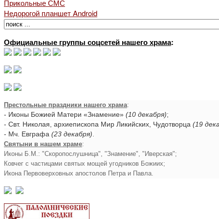
Прикольные СМС
Недорогой планшет Android
Официальные группы соцсетей нашего храма
:
Престольные праздники нашего храма
:
- Иконы Божией Матери «Знамение»
(10 декабря)
;
- Свт. Николая, архиепископа Мир Ликийских, Чудотворца
(19 дек
- Мч. Евграфа
(23 декабря)
.
Святыни в нашем храме
:
Иконы Б.М.: "Скоропослушница", "Знамение", "Иверская";
Ковчег с частицами святых мощей угодников Божиих;
Икона Первоверховных апостолов Петра и Павла.