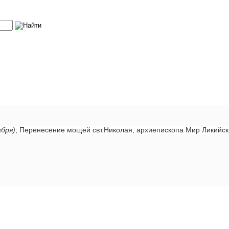
абря)
; Перенесение мощей свт.Николая, архиепископа Мир Ликийс