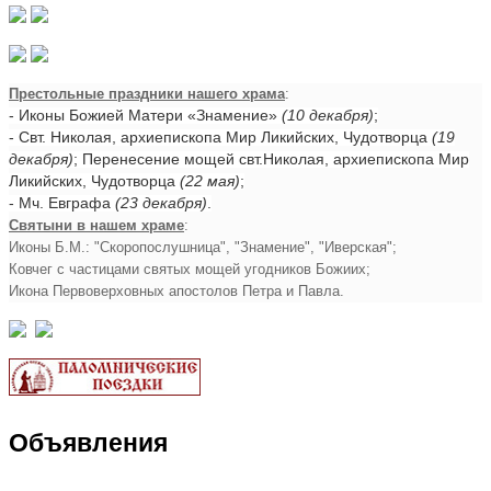
Престольные праздники нашего храма
:
- Иконы Божией Матери «Знамение»
(10 декабря)
;
- Свт. Николая, архиепископа Мир Ликийских, Чудотворца
(19
декабря)
; Перенесение мощей свт.Николая, архиепископа Мир
Ликийских, Чудотворца
(22 мая)
;
- Мч. Евграфа
(23 декабря)
.
Святыни в нашем храме
:
Иконы Б.М.: "Скоропослушница", "Знамение", "Иверская";
Ковчег с частицами святых мощей угодников Божиих;
Икона Первоверховных апостолов Петра и Павла.
Объявления