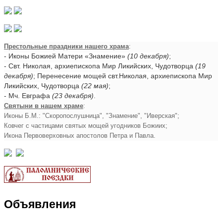
Престольные праздники нашего храма
:
- Иконы Божией Матери «Знамение»
(10 декабря)
;
- Свт. Николая, архиепископа Мир Ликийских, Чудотворца
(19
декабря)
; Перенесение мощей свт.Николая, архиепископа Мир
Ликийских, Чудотворца
(22 мая)
;
- Мч. Евграфа
(23 декабря)
.
Святыни в нашем храме
:
Иконы Б.М.: "Скоропослушница", "Знамение", "Иверская";
Ковчег с частицами святых мощей угодников Божиих;
Икона Первоверховных апостолов Петра и Павла.
Объявления