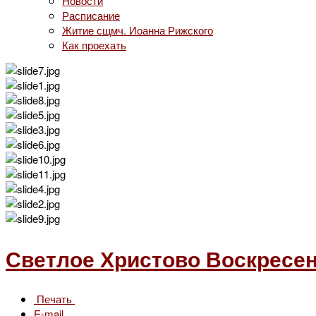
Новости
Расписание
Житие сщмч. Иоанна Рижского
Как проехать
Светлое Христово Воскресени
Печать
E-mail