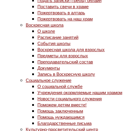
Подать записки (требы) онлайн
Поставить свечи в храме
Пожертвовать в алтарь
Пожертвовать на наш храм
Воскресная школа
О школе
Расписание занятий
События школы
Воскресная школа для взрослых
Предметы для взрослых
Преподавательский состав
Документы
Запись в Воскресную школу
Социальное служение
О социальной службе
Учреждения окормляемые нашим храмом
Новости социального служения
Поможем детям вместе!
Помощь заключенным
Помощь нуждающимся
Благодарственные письма
Культурно-просветительский центр