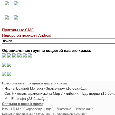
Прикольные СМС
Недорогой планшет Android
Официальные группы соцсетей нашего храма
:
Престольные праздники нашего храма
:
- Иконы Божией Матери «Знамение»
(10 декабря)
;
- Свт. Николая, архиепископа Мир Ликийских, Чудотворца
(19 дек
- Мч. Евграфа
(23 декабря)
.
Святыни в нашем храме
:
Иконы Б.М.: "Скоропослушница", "Знамение", "Иверская";
Ковчег с частицами святых мощей угодников Божиих;