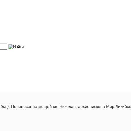
абря)
; Перенесение мощей свт.Николая, архиепископа Мир Ликийс