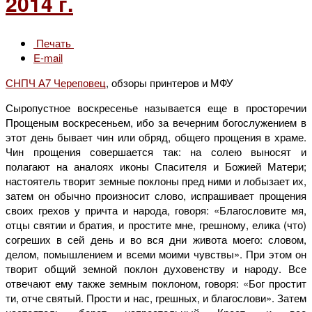
2014 г.
Печать
E-mail
СНПЧ А7 Череповец
, обзоры принтеров и МФУ
Сыропустное воскресенье называется еще в просторечии
Прощеным воскресеньем, ибо за вечерним богослужением в
этот день бывает чин или обряд, общего прощения в храме.
Чин прощения совершается так: на солею выносят и
полагают на аналоях иконы Спасителя и Божией Матери;
настоятель творит земные поклоны пред ними и лобызает их,
затем он обычно произносит слово, испрашивает прощения
своих грехов у причта и народа, говоря: «Благословите мя,
отцы святии и братия, и простите мне, грешному, елика (что)
согреших в сей день и во вся дни живота моего: словом,
делом, помышлением и всеми моими чувствы». При этом он
творит общий земной поклон духовенству и народу. Все
отвечают ему также земным поклоном, говоря: «Бог простит
ти, отче святый. Прости и нас, грешных, и благослови». Затем