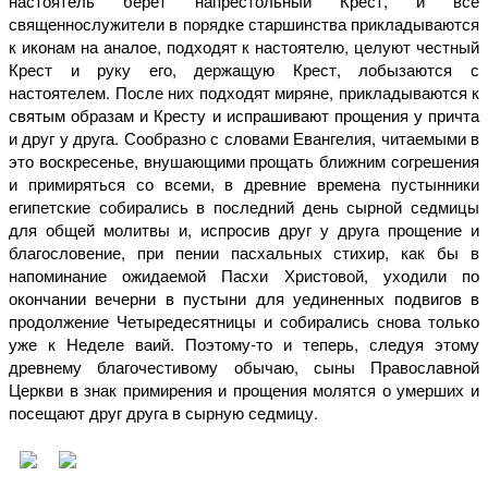
настоятель берет напрестольный Крест, и все
священнослужители в порядке старшинства прикладываются
к иконам на аналое, подходят к настоятелю, целуют честный
Крест и руку его, держащую Крест, лобызаются с
настоятелем. После них подходят миряне, прикладываются к
святым образам и Кресту и испрашивают прощения у причта
и друг у друга. Сообразно с словами Евангелия, читаемыми в
это воскресенье, внушающими прощать ближним согрешения
и примиряться со всеми, в древние времена пустынники
египетские собирались в последний день сырной седмицы
для общей молитвы и, испросив друг у друга прощение и
благословение, при пении пасхальных стихир, как бы в
напоминание ожидаемой Пасхи Христовой, уходили по
окончании вечерни в пустыни для уединенных подвигов в
продолжение Четыредесятницы и собирались снова только
уже к Неделе ваий. Поэтому-то и теперь, следуя этому
древнему благочестивому обычаю, сыны Православной
Церкви в знак примирения и прощения молятся о умерших и
посещают друг друга в сырную седмицу.