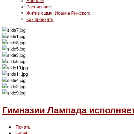
Новости
Расписание
Житие сщмч. Иоанна Рижского
Как проехать
Гимназии Лампада исполняет
Печать
E-mail