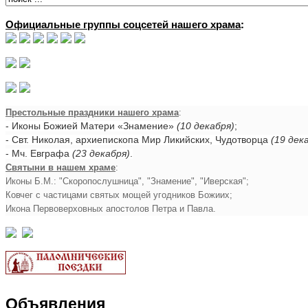
Официальные группы соцсетей нашего храма
:
Престольные праздники нашего храма
:
- Иконы Божией Матери «Знамение»
(10 декабря)
;
- Свт. Николая, архиепископа Мир Ликийских, Чудотворца
(19 дек
- Мч. Евграфа
(23 декабря)
.
Святыни в нашем храме
:
Иконы Б.М.: "Скоропослушница", "Знамение", "Иверская";
Ковчег с частицами святых мощей угодников Божиих;
Икона Первоверховных апостолов Петра и Павла.
Объявления