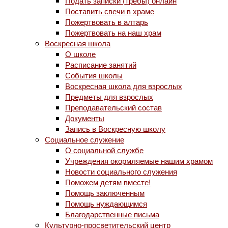
Подать записки (требы) онлайн
Поставить свечи в храме
Пожертвовать в алтарь
Пожертвовать на наш храм
Воскресная школа
О школе
Расписание занятий
События школы
Воскресная школа для взрослых
Предметы для взрослых
Преподавательский состав
Документы
Запись в Воскресную школу
Социальное служение
О социальной службе
Учреждения окормляемые нашим храмом
Новости социального служения
Поможем детям вместе!
Помощь заключенным
Помощь нуждающимся
Благодарственные письма
Культурно-просветительский центр