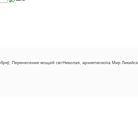
абря)
; Перенесение мощей свт.Николая, архиепископа Мир Ликийс