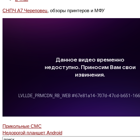
СНПЧ А7 Череповец
, обзоры принтеров и МФУ
Прикольные СМС
Недорогой планшет Android