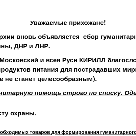
Уважаемые прихожане
!
рхии вновь объявляется сбор гуманита
ины, ДНР и ЛНР.
 Московский и всея Руси КИРИЛЛ благосл
родуктов питания для пострадавших мир
ие не станет целесообразным).
нитарную помощь строго по списку. Оде
сту охраны.
еобходимых товаров для формирования гуманитарного