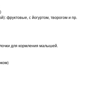
:
)
й): фруктовые, с йогуртом, творогом и пр.
ылочки для кормления малышей.
оком)