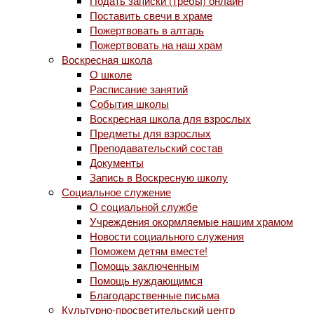
Подать записки (требы) онлайн
Поставить свечи в храме
Пожертвовать в алтарь
Пожертвовать на наш храм
Воскресная школа
О школе
Расписание занятий
События школы
Воскресная школа для взрослых
Предметы для взрослых
Преподавательский состав
Документы
Запись в Воскресную школу
Социальное служение
О социальной службе
Учреждения окормляемые нашим храмом
Новости социального служения
Поможем детям вместе!
Помощь заключенным
Помощь нуждающимся
Благодарственные письма
Культурно-просветительский центр