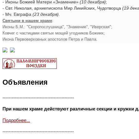
- Иконы Божией Матери «Знамение»
(10 декабря)
;
- Свт. Николая, архиепископа Мир Ликийских, Чудотворца
(19 дек
- Мч. Евграфа
(23 декабря)
.
Святыни в нашем храме
:
Иконы Б.М.: "Скоропослушница", "Знамение", "Иверская";
Ковчег с частицами святых мощей угодников Божиих;
Икона Первоверховных апостолов Петра и Павла.
Объявления
----------------------------------------------
При нашем храме действуют различные секции и кружки д
Подробнее...
----------------------------------------------