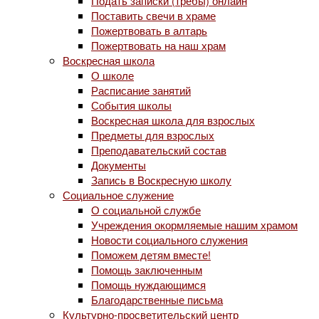
Подать записки (требы) онлайн
Поставить свечи в храме
Пожертвовать в алтарь
Пожертвовать на наш храм
Воскресная школа
О школе
Расписание занятий
События школы
Воскресная школа для взрослых
Предметы для взрослых
Преподавательский состав
Документы
Запись в Воскресную школу
Социальное служение
О социальной службе
Учреждения окормляемые нашим храмом
Новости социального служения
Поможем детям вместе!
Помощь заключенным
Помощь нуждающимся
Благодарственные письма
Культурно-просветительский центр