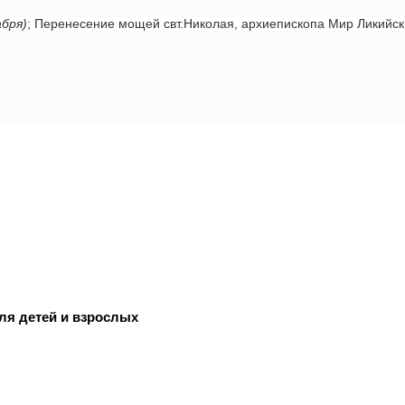
абря)
; Перенесение мощей свт.Николая, архиепископа Мир Ликийс
ля детей и взрослых