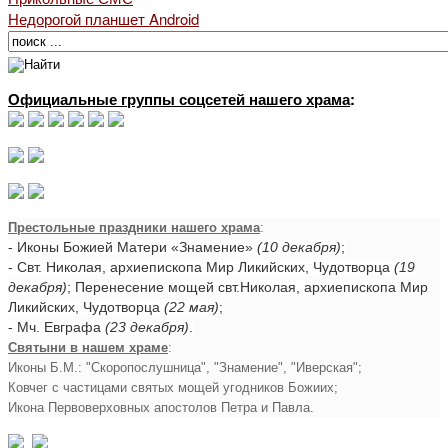
Недорогой планшет Android
Официальные группы соцсетей нашего храма
:
Престольные праздники нашего храма
:
- Иконы Божией Матери «Знамение»
(10 декабря)
;
- Свт. Николая, архиепископа Мир Ликийских, Чудотворца
(19
декабря)
; Перенесение мощей свт.Николая, архиепископа Мир
Ликийских, Чудотворца
(22 мая)
;
- Мч. Евграфа
(23 декабря)
.
Святыни в нашем храме
:
Иконы Б.М.: "Скоропослушница", "Знамение", "Иверская";
Ковчег с частицами святых мощей угодников Божиих;
Икона Первоверховных апостолов Петра и Павла.