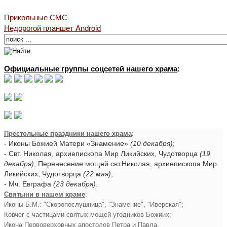
Прикольные СМС
Недорогой планшет Android
Официальные группы соцсетей нашего храма
:
Престольные праздники нашего храма
:
- Иконы Божией Матери «Знамение»
(10 декабря)
;
- Свт. Николая, архиепископа Мир Ликийских, Чудотворца
(19
декабря)
; Перенесение мощей свт.Николая, архиепископа Мир
Ликийских, Чудотворца
(22 мая)
;
- Мч. Евграфа
(23 декабря)
.
Святыни в нашем храме
:
Иконы Б.М.: "Скоропослушница", "Знамение", "Иверская";
Ковчег с частицами святых мощей угодников Божиих;
Икона Первоверховных апостолов Петра и Павла.