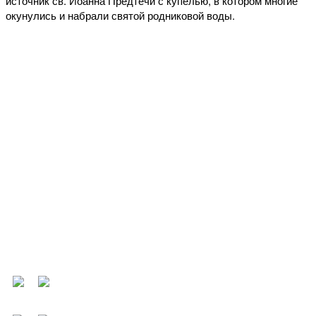
источник св. Иоанна Предтечи с купелью, в котором многие
окунулись и набрали святой родниковой воды.