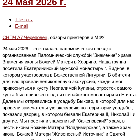
24 мая 2026 г.
Печать
E-mail
СНПЧ А7 Череповец
, обзоры принтеров и МФУ
24 мая 2026 г. состоялась паломническая поездка
организованная Паломнической службой "Знамение" храма
Знамения иконы Божией Матери в Ховрино. Наша группа
посетила Екатерининский мужской монастырь г. Видное, в
котором участвовала в Божественной Литургии. В обители
для нас провели великолепную экскурсию, каждый мог
прикоснуться к кусту Неопалимой Купины, отросток самого
куста был привезен сюда из синайского монастыря из Египта.
Далее мы отправились в усадьбу Быково, в которой для нас
провели замечательную экскурсию по территории усадьбы,
показали дворец, в котором бывали Екатерина II, Николай I и
другие. Мы посетили знаменитый "баженовский" храм, в
честь иконы Божией Матери "Владимирская", а также храм
иконы Божией Матери "Живоносный Источник" и Святой