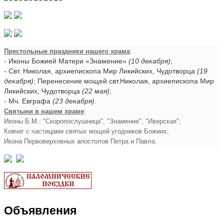
Престольные праздники нашего храма
:
- Иконы Божией Матери «Знамение»
(10 декабря)
;
- Свт. Николая, архиепископа Мир Ликийских, Чудотворца
(19
декабря)
; Перенесение мощей свт.Николая, архиепископа Мир
Ликийских, Чудотворца
(22 мая)
;
- Мч. Евграфа
(23 декабря)
.
Святыни в нашем храме
:
Иконы Б.М.: "Скоропослушница", "Знамение", "Иверская";
Ковчег с частицами святых мощей угодников Божиих;
Икона Первоверховных апостолов Петра и Павла.
Объявления