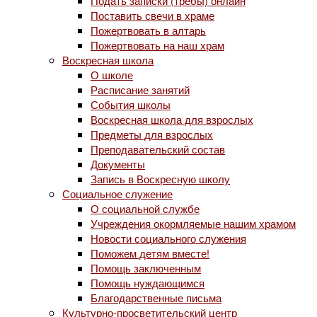
Подать записки (требы) онлайн
Поставить свечи в храме
Пожертвовать в алтарь
Пожертвовать на наш храм
Воскресная школа
О школе
Расписание занятий
События школы
Воскресная школа для взрослых
Предметы для взрослых
Преподавательский состав
Документы
Запись в Воскресную школу
Социальное служение
О социальной службе
Учреждения окормляемые нашим храмом
Новости социального служения
Поможем детям вместе!
Помощь заключенным
Помощь нуждающимся
Благодарственные письма
Культурно-просветительский центр