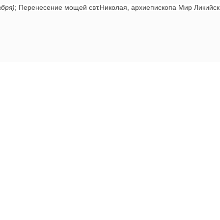
абря)
; Перенесение мощей свт.Николая, архиепископа Мир Ликийс