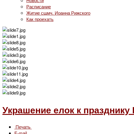
Новости
Расписание
Житие сщмч. Иоанна Рижского
Как проехать
Украшение елок к празднику 
Печать
E-mail