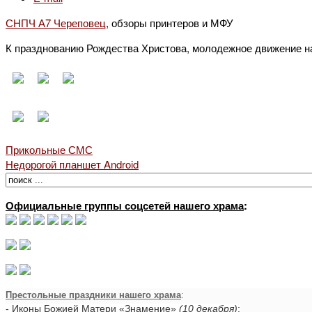
СНПЧ А7 Череповец
, обзоры принтеров и МФУ
К празднованию Рождества Христова, молодежное движение на
Прикольные СМС
Недорогой планшет Android
Официальные группы соцсетей нашего храма
:
Престольные праздники нашего храма
:
- Иконы Божией Матери «Знамение»
(10 декабря)
;