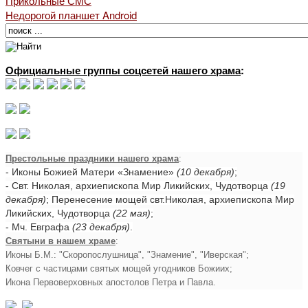
Прикольные СМС
Недорогой планшет Android
Официальные группы соцсетей нашего храма
:
Престольные праздники нашего храма
:
- Иконы Божией Матери «Знамение»
(10 декабря)
;
- Свт. Николая, архиепископа Мир Ликийских, Чудотворца
(19
декабря)
; Перенесение мощей свт.Николая, архиепископа Мир
Ликийских, Чудотворца
(22 мая)
;
- Мч. Евграфа
(23 декабря)
.
Святыни в нашем храме
:
Иконы Б.М.: "Скоропослушница", "Знамение", "Иверская";
Ковчег с частицами святых мощей угодников Божиих;
Икона Первоверховных апостолов Петра и Павла.