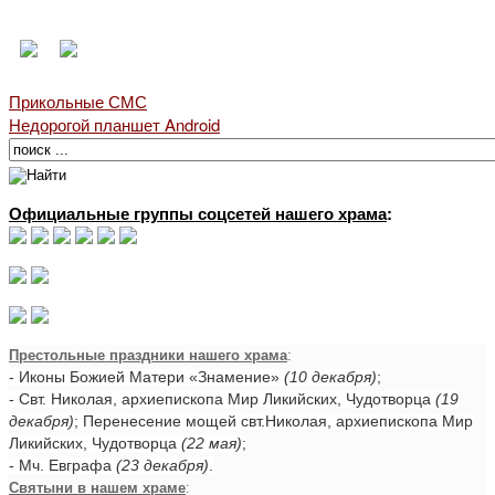
Прикольные СМС
Недорогой планшет Android
Официальные группы соцсетей нашего храма
:
Престольные праздники нашего храма
:
- Иконы Божией Матери «Знамение»
(10 декабря)
;
- Свт. Николая, архиепископа Мир Ликийских, Чудотворца
(19
декабря)
; Перенесение мощей свт.Николая, архиепископа Мир
Ликийских, Чудотворца
(22 мая)
;
- Мч. Евграфа
(23 декабря)
.
Святыни в нашем храме
: