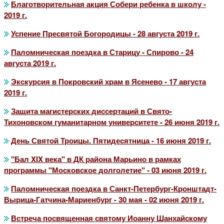
Благотворительная акция Собери ребенка в школу -
2019 г.
Успение Пресвятой Богородицы - 28 августа 2019 г.
Паломническая поездка в Старицу - Спирово - 24
августа 2019 г.
Экскурсия в Покровский храм в Ясенево - 17 августа
2019 г.
Защита магистерских диссертаций в Свято-
Тихоновском гуманитарном университете - 26 июня 2019 г.
День Святой Троицы. Пятидесятница - 16 июня 2019 г.
"Бал XIX века" в ДК района Марьино в рамках
программы "Московское долголетие" - 03 июня 2019 г.
Паломническая поездка в Санкт-Петербург-Кронштадт-
Вырица-Гатчина-Мариенбург - 30 мая - 02 июня 2019 г.
Встреча посвященная святому Иоанну Шанхайскому